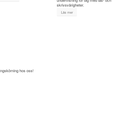
undervisning för dig med läs- och
skrivsvårigheter.
Läs mer
ningskörning hos oss!