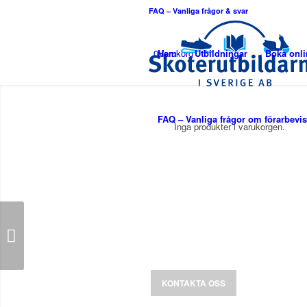
FAQ – Vanliga frågor & svar
0
Hem
Varukorg
Utbildningar
Boka onli
FAQ – Vanliga frågor om förarbevis
Inga produkter i varukorgen.
Välkommen till
Skoter- utbild
Våra utbildningar gör dig till en trygg oc
skoterförare.
KONTAKTA OSS