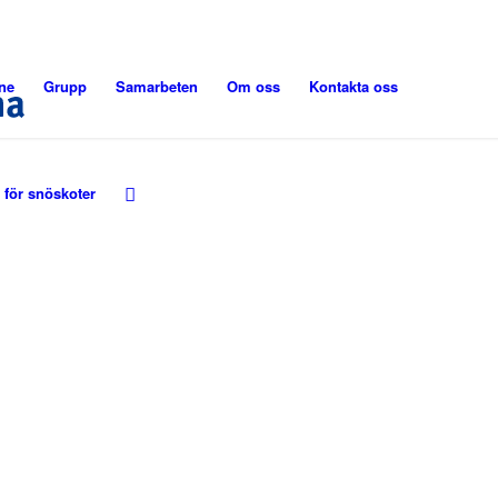
ne
Grupp
Samarbeten
Om oss
Kontakta oss
 för snöskoter
arna
h säker