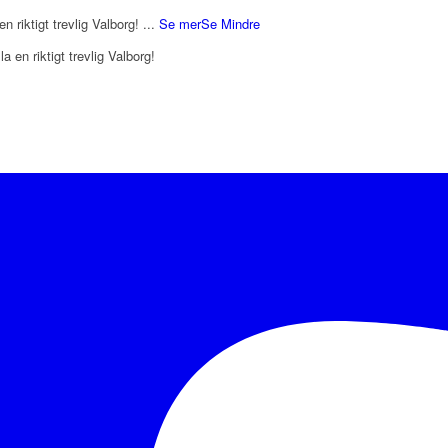
en riktigt trevlig Valborg!
...
Se mer
Se Mindre