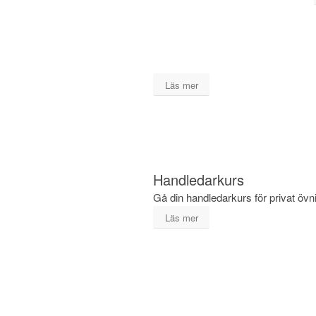
Anpassad körkortsteori med inriktning
läs- och skrivsvårigheter
Förarbevis för snöskoter
Läs mer
Handledarkurs
Gå din handledarkurs för privat öv
Läs mer