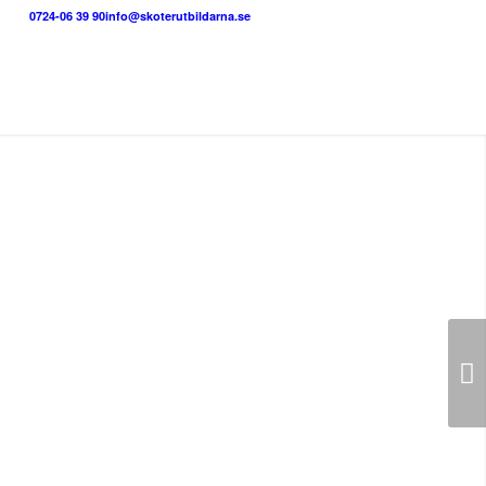
0724-06 39 90
info@skoterutbildarna.se
Nästa