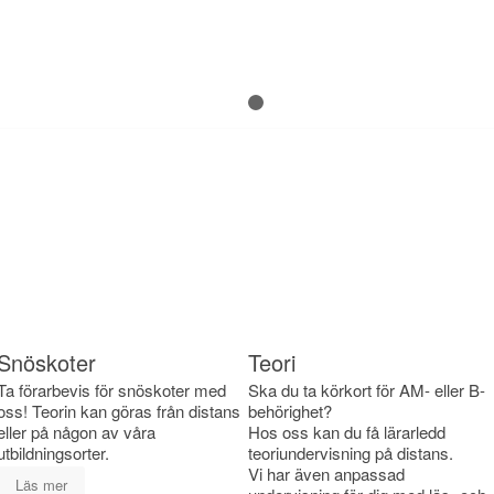
1
2
Snöskoter
Teori
Ta förarbevis för snöskoter med
Ska du ta körkort för AM- eller B-
oss! Teorin kan göras från distans
behörighet?
eller på någon av våra
Hos oss kan du få lärarledd
utbildningsorter.
teoriundervisning på distans.
Vi har även anpassad
Läs mer