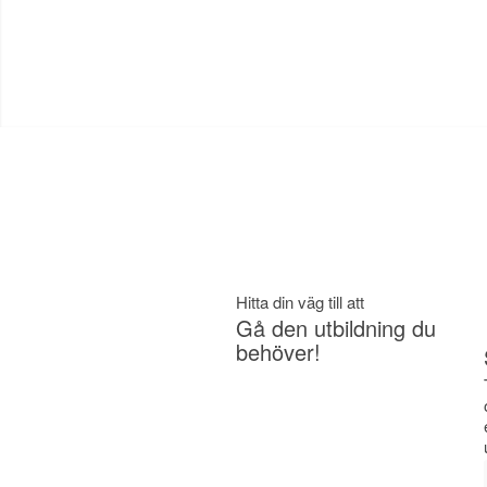
Hitta din väg till att
Gå den utbildning du
behöver!
Introduktionsutbildning (handledarkurs
för privat övningskörning)
AM utbildning
Körkortsteori