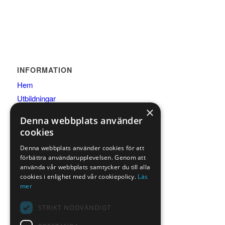
INFORMATION
Hem
Utbildningar
×
Samarbeten
Denna webbplats använder
Om oss
cookies
Köpvillkor
Denna webbplats använder cookies för att
Kontakta oss
förbättra användarupplevelsen. Genom att
använda vår webbplats samtycker du till alla
cookies i enlighet med vår cookiepolicy.
Läs
mer
STRIKT NÖDVÄNDIGT
UTBILDNINGAR
Handledarkurs